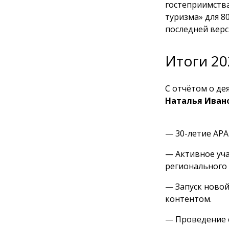
гостеприимства
туризма» для 8
последней верс
Итоги 20
С отчётом о де
Наталья Иван
— 30-летие АРА
— Активное уча
регионального 
— Запуск новой
контентом.
— Проведение с