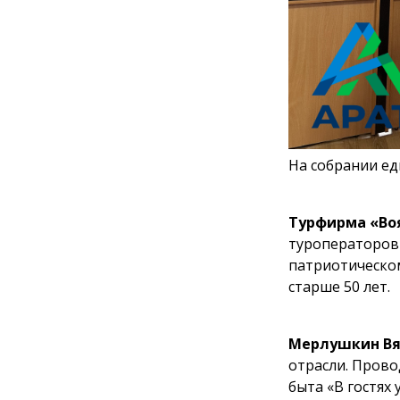
На собрании ед
Турфирма «Воя
туроператоров 
патриотическом
старше 50 лет.
Мерлушкин Вя
отрасли. Прово
быта «В гостях