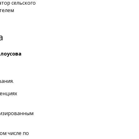
атор сельского
ателем
а
елоусова
вания.
ренциях
лизированным
ом числе по