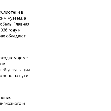
иблиотеки в
ким музеем, а
обель. Главная
936 году и
рае обладают
доходном доме,
тов
ей: дегустация
ложено на пути
ючение
лигиозного и