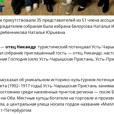
 присутствовали 35 представителей из 51 члена ассоц
дседателем собрания была избрана Белоусова Наталья 
Гребенникова Наталья Юрьевна.
я —
отец Никандр
: туристический потенциал Усть-Чар
л собрание приглашённый гость — отец Никандр, наст
ния Господня (село Усть-Чарышская Пристань, Усть-Пр
ассказал об уникальном историко-культурном потенциа
ета (1902–1917 годы) Усть-Чарышская Пристань занима
состоянию среди населённых пунктов региона — после Б
-на-Оби. Местные купцы богатели на торговле и произв
ла, а центральная улица носила гордое название «Мил
кт-Петербургом.