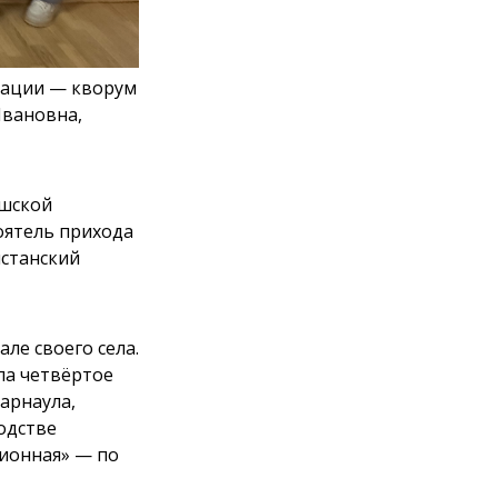
иации — кворум
Ивановна,
ышской
оятель прихода
истанский
ле своего села.
ла четвёртое
арнаула,
одстве
лионная» — по