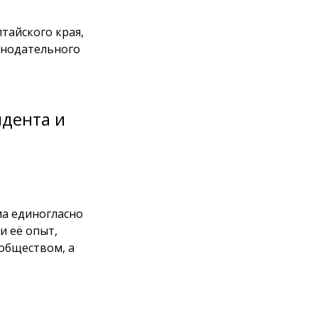
тайского края,
онодательного
идента и
ма единогласно
и её опыт,
ообществом, а