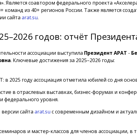
». Является соавтором федерального проекта «Акселер
0+ команд из 40+ регионов России. Также является созд
ии сайта
arat.su
.
25–2026 годов: отчёт Президент
ятельности ассоциации выступила
Президент АРАТ
-
Б
овна
. Ключевые достижения за 2025–2026 годы:
Т: в 2025 году ассоциация отметила юбилей со дня осно
стие в отраслевых выставках, бизнес-форумах и конфе
и федерального уровня.
 версии сайта
arat.su
с современным дизайном и актуа
еминаров и мастер-классов для членов ассоциации, в т