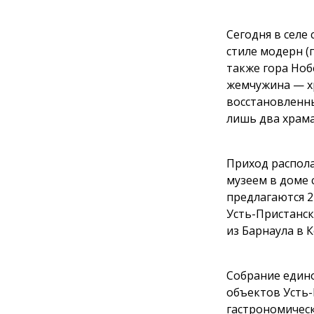
Сегодня в селе
стиле модерн (
также гора Ноб
жемчужина — хр
восстановленны
лишь два храма
Приход распола
музеем в доме 
предлагаются 2
Усть-Пристанск
из Барнаула в 
Собрание един
объектов Усть-
гастрономическ