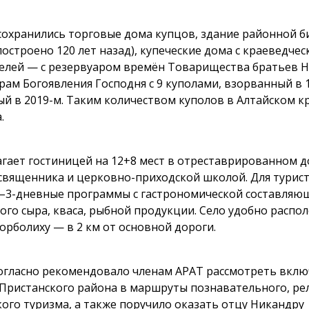
 сохранились торговые дома купцов, здание районной б
построено 120 лет назад), купеческие дома с краеведчес
елей — с резервуаром времён Товарищества братьев Н
ам Богоявления Господня с 9 куполами, взорванный в 1
й в 2019-м. Таким количеством куполов в Алтайском к
.
гает гостиницей на 12+8 мест в отреставрированном 
священника и церковно-приходской школой. Для турис
–3-дневные программы с гастрономической составляющ
ого сыра, кваса, рыбной продукции. Село удобно распо
Корболиху — в 2 км от основной дороги.
огласно рекомендовало членам АРАТ рассмотреть вкл
Пристанского района в маршруты познавательного, ре
ого туризма, а также поручило оказать отцу Никандру