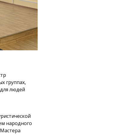
стр
х группах,
 для людей
уристической
еем народного
 «Мастера