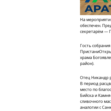
На мероприятии
обеспечен. Пре
секретарём — 
Гость собрани
ПристаниОткры
храма Богоявле
район).
Отец Никандр р
В период расцв
место по благо
Бийска и Камня
сливочного мас
аналогии с Сан